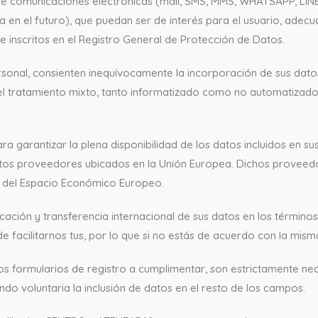
 de comunicaciones electrónicas (mail, SMS, MMS, WHATSAPP, LIN
ja en el futuro), que puedan ser de interés para el usuario, adec
 inscritos en el Registro General de Protección de Datos.
rsonal, consienten inequívocamente la incorporación de sus datos
 tratamiento mixto, tanto informatizado como no automatizado 
garantizar la plena disponibilidad de los datos incluidos en sus
ntos proveedores ubicados en la Unión Europea. Dichos proveedor
o del Espacio Económico Europeo.
cación y transferencia internacional de sus datos en los término
facilitarnos tus, por lo que si no estás de acuerdo con la mism
s formularios de registro a cumplimentar, son estrictamente nec
endo voluntaria la inclusión de datos en el resto de los campos.