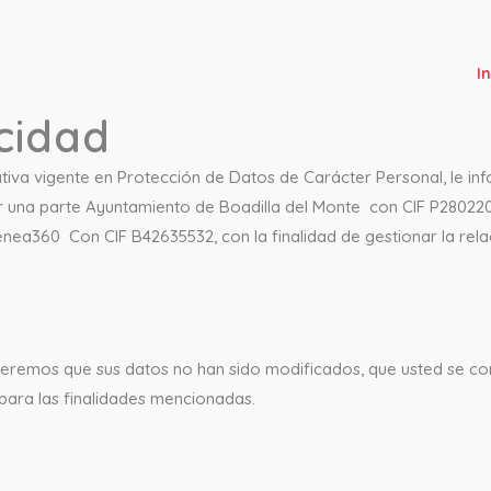
In
acidad
tiva vigente en Protección de Datos de Carácter Personal, le i
r una parte Ayuntamiento de Boadilla del Monte con CIF P2802200B 
nea360 Con CIF B42635532, con la finalidad de gestionar la rela
deremos que sus datos no han sido modificados, que usted se co
 para las finalidades mencionadas.