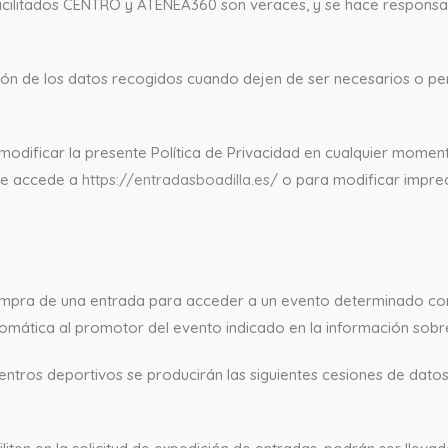
facilitados CENTRO y ATENEA360 son veraces, y se hace responsa
 de los datos recogidos cuando dejen de ser necesarios o perti
dificar la presente Política de Privacidad en cualquier moment
se accede a
https://entradasboadilla.es/
o para modificar imprec
 compra de una entrada para acceder a un evento determinado co
mática al promotor del evento indicado en la información sobre 
ntros deportivos se producirán las siguientes cesiones de datos