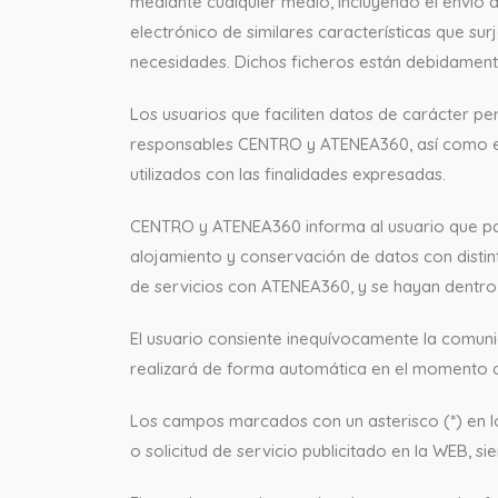
mediante cualquier medio, incluyendo el envío
electrónico de similares características que sur
necesidades. Dichos ficheros están debidamente
Los usuarios que faciliten datos de carácter pe
responsables CENTRO y ATENEA360, así como el
utilizados con las finalidades expresadas.
CENTRO y ATENEA360 informa al usuario que para 
alojamiento y conservación de datos con disti
de servicios con ATENEA360, y se hayan dentr
El usuario consiente inequívocamente la comuni
realizará de forma automática en el momento de 
Los campos marcados con un asterisco (*) en lo
o solicitud de servicio publicitado en la WEB, si