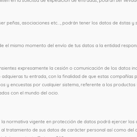
en en la solicitud de expedición de entradas, podrán ser llevada
er peñas, asociaciones etc…, podrán tener los datos de éstas y s
sde el mismo momento del envío de tus datos a la entidad respo
onsientes expresamente la cesión o comunicación de los datos inc
 adquieras tu entrada, con la finalidad de que estas compañías 
rios y encuestas por cualquier sistema, referente a los producto
nados con el mundo del ocio.
la normativa vigente en protección de datos podrá ejercer los d
ón al tratamiento de sus datos de carácter personal así como del