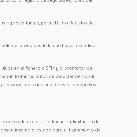
s al Libro registro de seguidores, tanto del
us representantes, para el Libro Registro de
nsable de la web desde la que hayas accedido
luidos en el fichero a SFM y al promotor del
puedan tratar tus datos de carácter personal
s y servicios que cada una de estas compañías
erechos de acceso, rectificación, limitación de
 consentimiento prestado para el tratamiento de